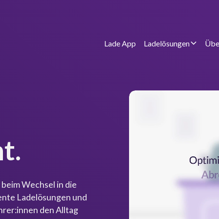
Lade App
Ladelösungen
Übe
t.
 beim Wechsel in die
gente Ladelösungen und
hrer:innen den Alltag