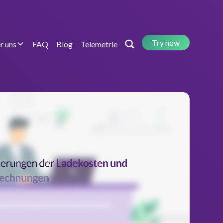
Try now
r uns
FAQ
Blog
Telemetrie