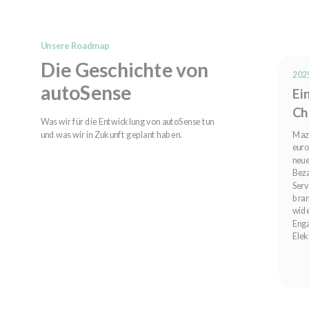
Unsere Roadmap
Die Geschichte von
202
autoSense
Ei
Ch
Was wir für die Entwicklung von autoSense tun
und was wir in Zukunft geplant haben.
Maz
euro
neue
Beza
Serv
bran
wide
Enga
Elek