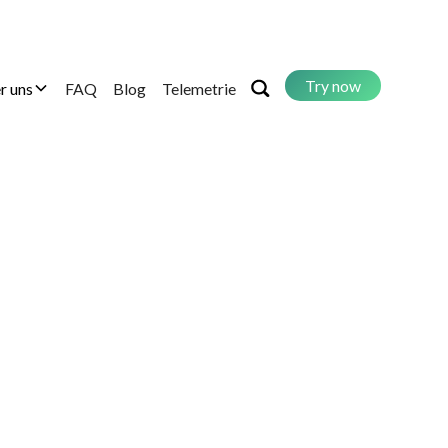
Try now
r uns
FAQ
Blog
Telemetrie