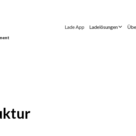
Lade App
Ladelösungen
Übe
ment
uktur