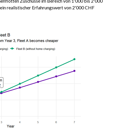
menflotten Zuschüsse im Bereich von 1'000 bis 2'000
 ein realistischer Erfahrungswert von 2'000 CHF