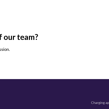
of our team?
ssion.
Charging a