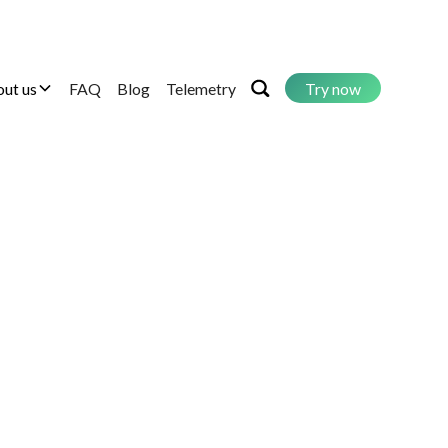
ut us
FAQ
Blog
Telemetry
Try now