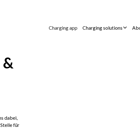
Charging app
Charging solutions
Abo
 &
ns dabei,
Stelle für