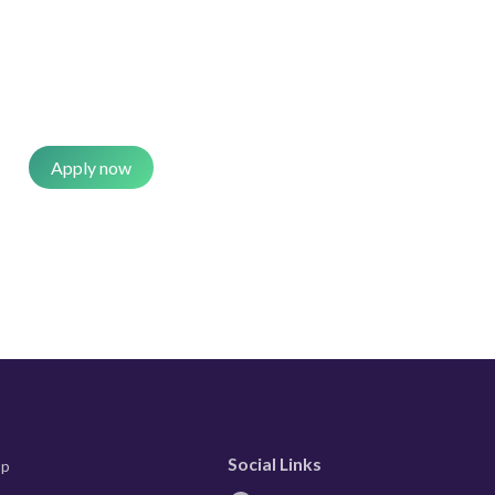
Apply now
Social Links
pp