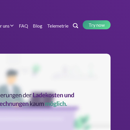
Try now
r uns
FAQ
Blog
Telemetrie