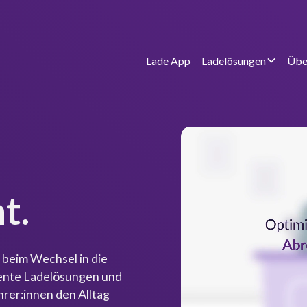
Lade App
Ladelösungen
Übe
t.
 beim Wechsel in die
gente Ladelösungen und
hrer:innen den Alltag