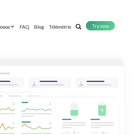
Try now
 nous
FAQ
Blog
Télémétrie