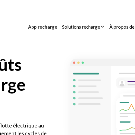
App recharge
Solutions recharge
À propos de
ûts
arge
lotte électrique au
uement les cycles de