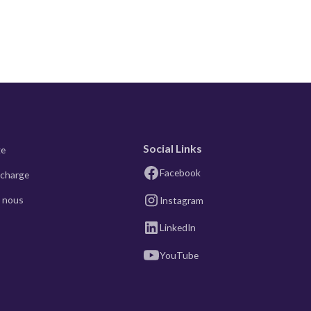
Social Links
ge
Facebook
echarge
 nous
Instagram
LinkedIn
YouTube