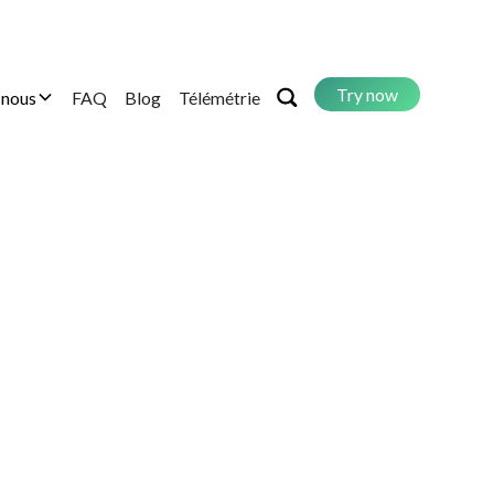
Try now
 nous
FAQ
Blog
Télémétrie