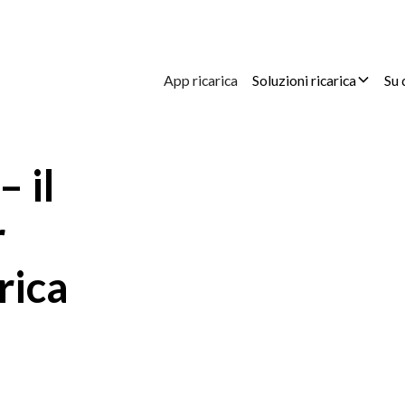
App ricarica
Soluzioni ricarica
Su 
 il
r
rica