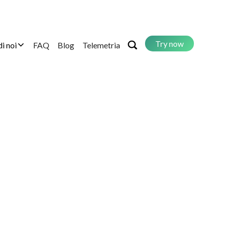
Try now
di noi
FAQ
Blog
Telemetria