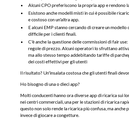
Alcuni CPO preferiscono la propria app e rendono la vi
Esistono anche modelli misti in cui è possibile ricar
e costoso con un'altra app.
E alcuni EMP stanno cercando di creare un modello di
difficile per i clienti finali.
C'è anche la questione delle commissioni di fair use:
regole di prezzo. Alcuni operatori lo sfruttano at
ma allo stesso tempo addebitando tariffe di parcheg
dei costi effettivi per gli utenti
Il risultato? Un'insalata costosa che gli utenti finali devo
Ho bisogno di una o dieci app?
Molti conducenti hanno ora diverse app di ricarica sui loro 
nei centri commerciali, una per le stazioni di ricarica ra
questo non solo rende la ricarica più confusa, ma anche pi
invece di giocare a congetture.