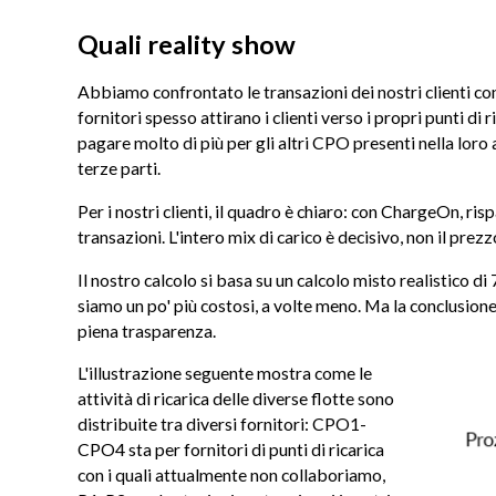
Quali reality show
Abbiamo confrontato le transazioni dei nostri clienti co
fornitori spesso attirano i clienti verso i propri punti d
pagare molto di più per gli altri CPO presenti nella loro 
terze parti.
Per i nostri clienti, il quadro è chiaro: con ChargeOn, ris
transazioni. L'intero mix di carico è decisivo, non il pre
Il nostro calcolo si basa su un calcolo misto realistico di 
siamo un po' più costosi, a volte meno. Ma la conclusio
piena trasparenza.
L'illustrazione seguente mostra come le
attività di ricarica delle diverse flotte sono
distribuite tra diversi fornitori: CPO1-
CPO4 sta per fornitori di punti di ricarica
con i quali attualmente non collaboriamo,