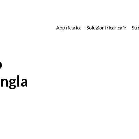
App ricarica
Soluzioni ricarica
Su 
o
ungla