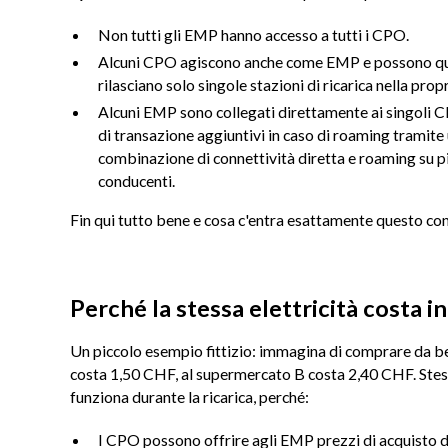
Non tutti gli EMP hanno accesso a tutti i CPO.
Alcuni CPO agiscono anche come EMP e possono quin
rilasciano solo singole stazioni di ricarica nella pro
Alcuni EMP sono collegati direttamente ai singoli CP
di transazione aggiuntivi in caso di roaming tramit
combinazione di connettività diretta e roaming su pia
conducenti.
Fin qui tutto bene e cosa c'entra esattamente questo con i
Perché la stessa elettricità costa 
Un piccolo esempio fittizio: immagina di comprare da b
costa 1,50 CHF, al supermercato B costa 2,40 CHF. Stes
funziona durante la ricarica, perché:
I CPO possono offrire agli EMP prezzi di acquisto d