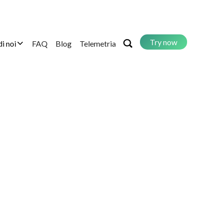
Try now
di noi
FAQ
Blog
Telemetria