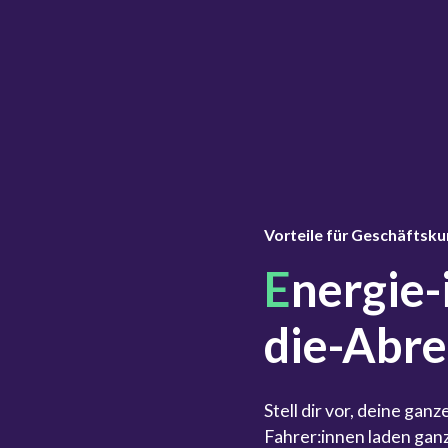
Vorteile für Geschäftsku
E
nergie-
die-Abr
Stell dir vor, deine gan
Fahrer:innen laden ga