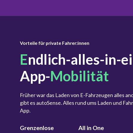
Vorteile für private Fahrer:innen
E
ndlich-alles-in-e
App-
Mobilität
Früher war das Laden von E-Fahrzeugen alles an
gibt es autoSense. Alles rund ums Laden und Fahr
App.
Grenzenlose
All in One