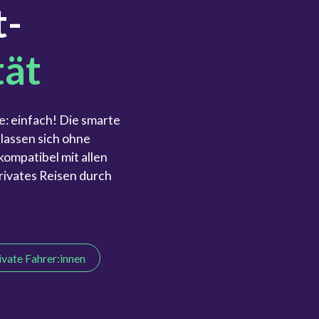
t-
tät
te: einfach! Die smarte
lassen sich ohne
ompatibel mit allen
rivates Reisen durch
rivate Fahrer:innen